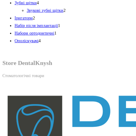
4
товарів
Зубні щітки
4
товари
2
Звукові зубні щітки
2
2
товари
Іригатори
2
товари
1
Набір після імплантації
1
1
товар
Набори ортодонтичні
1
4
товар
Ополіскувачі
4
товари
Store DentalKnysh
Стоматологічні товари