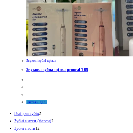
Звукові зубні щітки
Звукова зубна щітка prooral T09
Читати далі
2
Гелі для зубів
2
товари
2
Зубні нитки (флоси)
2
12
товари
Зубні пасти
12