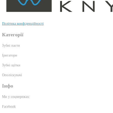
Політика конфіденційності
Категорії
Зубні пасти
Іригатори
Зубні щітки
Ополіскувачі
Інфо
Ми у соцмережах:
Facebook