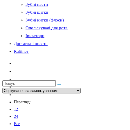
Зубні пасти
Зубні щітки
сайті
Зубні нитки (флоси)
Ополіскувачі для рота
Іригатори
Доставка і оплата
Кабінет
Перегляд:
12
24
Все